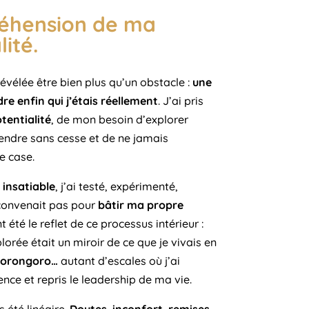
réhension de ma
ité.
révélée être bien plus qu’un obstacle :
une
e enfin qui j’étais réellement
. J’ai pris
tentialité
, de mon besoin d’explorer
endre sans cesse et de ne jamais
e case.
 insatiable
, j’ai testé, expérimenté,
 convenait pas pour
bâtir ma propre
 été le reflet de ce processus intérieur :
orée était un miroir de ce que je vivais en
’Gorongoro…
autant d’escales où j’ai
ce et repris le leadership de ma vie.