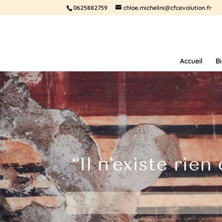
0625882759
chloe.michelini@cfcevolution.fr
Accueil
B
“Il n’existe rie