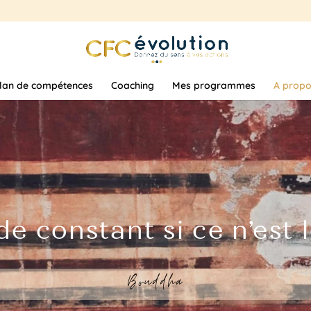
ilan de compétences
Coaching
Mes programmes
A propo
n de constant si ce n’es
Bouddha