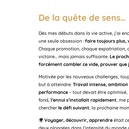
De la quête de sens…
Dès mes débuts dans la vie active, j’ai en
une seule obsession :
faire toujours plus,
Chaque promotion, chaque expatriation, 
victoire… mais jamais suffisante.
Le procha
forcément combler ce vide, prouver que j’
Motivée par les nouveaux challenges, tou
but à atteindre
.
Travail intense, ambition 
performance
– tout devait être optimisé, 
fond,
l’ennui s’installait rapidement
, me 
chercher
le défi suivant
, la prochaine mon
🌍
Voyager, découvrir, apprendre
était c
deux plongées dans l’intensité du monde