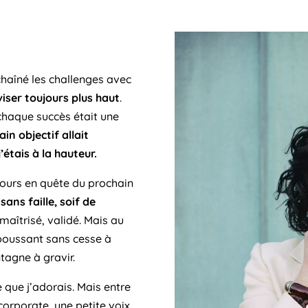
chaîné les challenges avec
 viser toujours plus haut
.
chaque succès était une
in objectif allait
étais à la hauteur.
jours en quête du prochain
sans faille, soif de
maîtrisé, validé. Mais au
poussant sans cesse à
tagne à gravir.
e que j’adorais.
Mais entre
 corporate
,
une petite voix