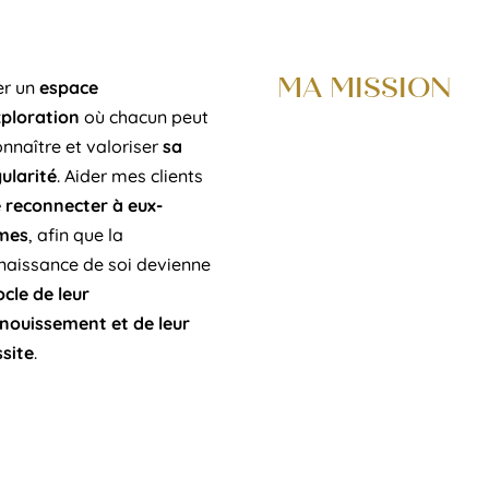
er un
espace
MA MISSION
xploration
où chacun peut
nnaître et valoriser
sa
ularité
. Aider mes clients
 reconnecter à eux-
mes
, afin que la
naissance de soi devienne
ocle de leur
nouissement et de leur
ssite
.