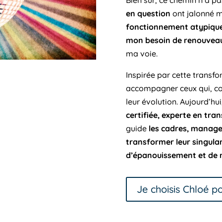
Bien sûr, ce chemin n’a pas
en question
ont jalonné m
fonctionnement atypiqu
mon besoin de renouveau
ma voie.
Inspirée par cette transf
accompagner ceux qui, c
leur évolution. Aujourd’hu
certifiée, experte en tran
guide
les cadres, manager
transformer leur singulari
d’épanouissement et de r
Je choisis Chloé 