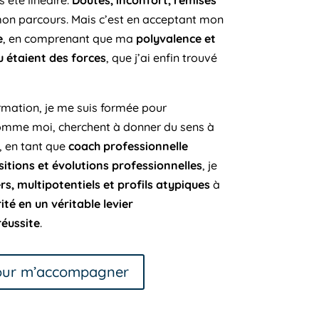
 été linéaire.
Doutes, inconfort, remises
on parcours. Mais c’est en acceptant mon
e
, en comprenant que ma
polyvalence et
 étaient des forces
, que j’ai enfin trouvé
ormation, je me suis formée pour
omme moi, cherchent à donner du sens à
i, en tant que
coach professionnelle
sitions et évolutions professionnelles
, je
s, multipotentiels et profils atypiques
à
té en un véritable levier
éussite
.
pour m’accompagner